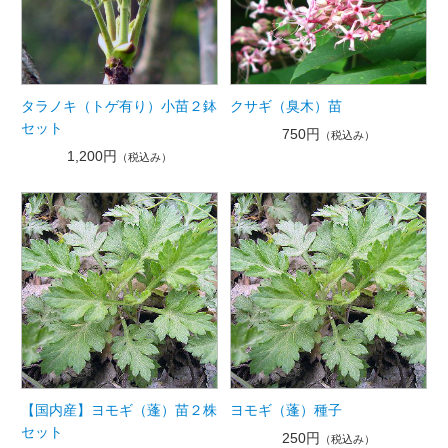
タラノキ（トゲ有り）小苗２鉢
クサギ（臭木）苗
セット
750円
（税込み）
1,200円
（税込み）
【国内産】ヨモギ（蓬）苗２株
ヨモギ（蓬）種子
セット
250円
（税込み）