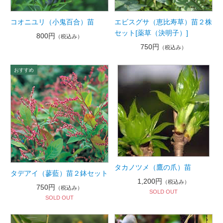
コオニユリ（小鬼百合）苗
エビスグサ（恵比寿草）苗２株
セット[薬草（決明子）]
800円
（税込み）
750円
（税込み）
タカノツメ（鷹の爪）苗
タデアイ（蓼藍）苗２鉢セット
1,200円
（税込み）
750円
（税込み）
SOLD OUT
SOLD OUT