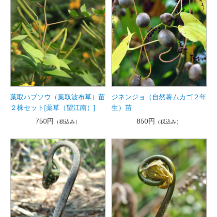
葉取ハブソウ（葉取波布草）苗
ジネンジョ（自然薯ムカゴ２年
２株セット[薬草（望江南）]
生）苗
750円
850円
（税込み）
（税込み）