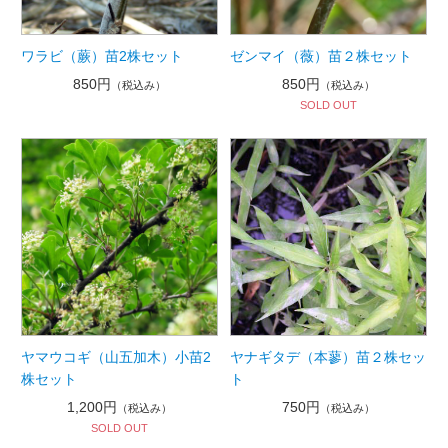
ワラビ（蕨）苗2株セット
ゼンマイ（薇）苗２株セット
850円
850円
（税込み）
（税込み）
SOLD OUT
ヤマウコギ（山五加木）小苗2
ヤナギタデ（本蓼）苗２株セッ
株セット
ト
1,200円
750円
（税込み）
（税込み）
SOLD OUT