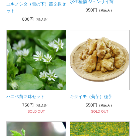
水生植物 ジュンサイ苗
ユキノシタ（雪の下）苗２株セ
950円
ット
（税込み）
800円
（税込み）
ハコベ苗２鉢セット
キクイモ（菊芋）種芋
750円
550円
（税込み）
（税込み）
SOLD OUT
SOLD OUT