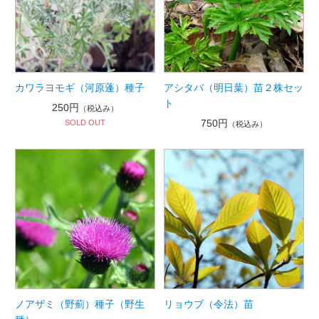
カワラヨモギ（河原蓬）種子
アシタバ（明日葉）苗２株セッ
ト
250円
（税込み）
750円
SOLD OUT
（税込み）
ノアザミ（野薊）種子（野生
リョウブ（令法）苗