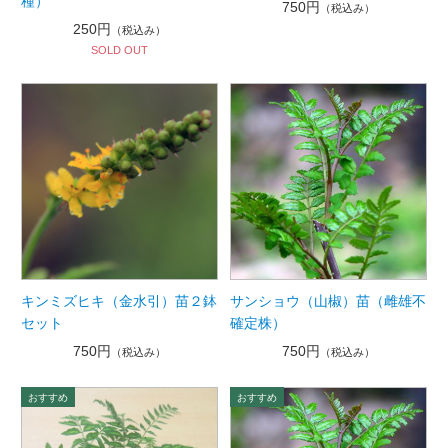
種）
750円
（税込み）
250円
（税込み）
SOLD OUT
キンミズヒキ（金水引）苗２鉢
サンショウ（山椒）苗（雌雄不
セット
確定株）
750円
750円
（税込み）
（税込み）