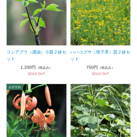
コシアブラ（漉油）小苗２鉢セ
ハハコグサ（母子草）苗２鉢セ
ット
ット
1,200円
750円
（税込み）
（税込み）
SOLD OUT
SOLD OUT