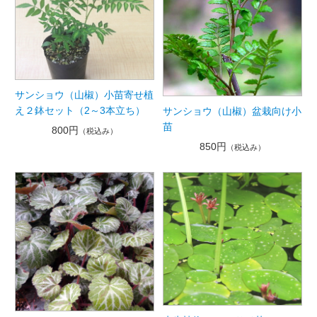
サンショウ（山椒）小苗寄せ植
え２鉢セット（2～3本立ち）
サンショウ（山椒）盆栽向け小
苗
800円
（税込み）
850円
（税込み）