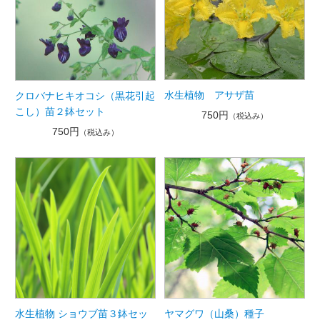
水生植物 アサザ苗
クロバナヒキオコシ（黒花引起
こし）苗２鉢セット
750円
（税込み）
750円
（税込み）
水生植物 ショウブ苗３鉢セッ
ヤマグワ（山桑）種子