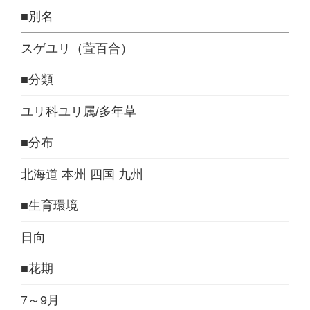
■別名
スゲユリ（萓百合）
■分類
ユリ科ユリ属/多年草
■分布
北海道 本州 四国 九州
■生育環境
日向
■花期
7～9月