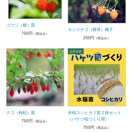
コウゾ（楮）苗
カジイチゴ（梶苺）種子
750円
（税込み）
250円
（税込み）
クコ（枸杞）苗
水稲コシヒカリ苗２鉢セット
（バケツ稲つくり用）
750円
（税込み）
750円
（税込み）