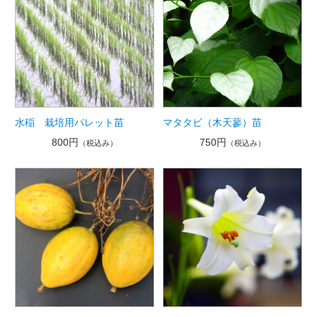
水稲 栽培用パレット苗
マタタビ（木天蓼）苗
800円
750円
（税込み）
（税込み）