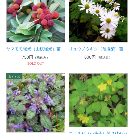
ヤマモモ瑞光（山桃瑞光）苗
リュウノウギク（竜脳菊）苗
750円
600円
（税込み）
（税込み）
SOLD OUT
コナスビ（小茄子）苗２鉢セッ