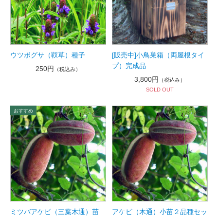
ウツボグサ（靫草）種子
[販売中]小鳥巣箱（両屋根タイ
プ）完成品
250円
（税込み）
3,800円
（税込み）
SOLD OUT
ミツバアケビ（三葉木通）苗
アケビ（木通）小苗２品種セッ