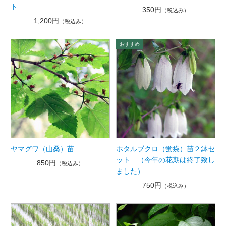
ト
350円
（税込み）
1,200円
（税込み）
ヤマグワ（山桑）苗
ホタルブクロ（蛍袋）苗２鉢セ
ット （今年の花期は終了致し
850円
（税込み）
ました）
750円
（税込み）