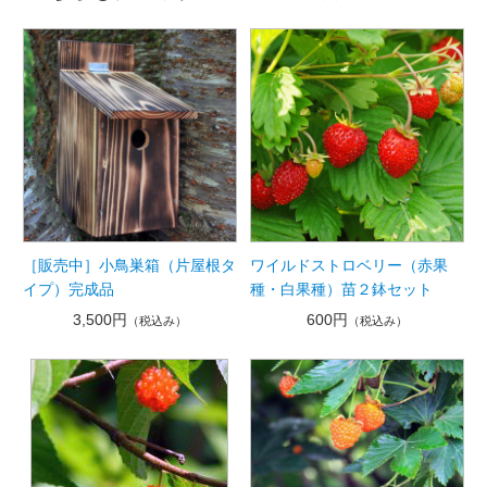
［販売中］小鳥巣箱（片屋根タ
ワイルドストロベリー（赤果
イプ）完成品
種・白果種）苗２鉢セット
3,500円
600円
（税込み）
（税込み）