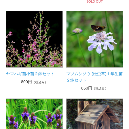
SOLD OUT
ヤマハギ苗小苗２鉢セット
マツムシソウ (松虫草)１年生苗
２鉢セット
800円
（税込み）
850円
（税込み）