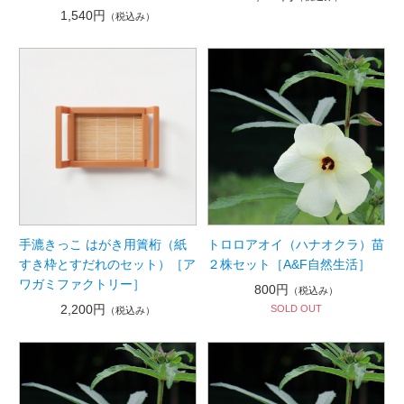
1,540円
（税込み）
トロロアオイ（ハナオクラ）苗
手漉きっこ はがき用簀桁（紙
２株セット［A&F自然生活］
すき枠とすだれのセット）［ア
ワガミファクトリー］
800円
（税込み）
2,200円
SOLD OUT
（税込み）