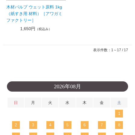
木材パルプ ウェット原料 1kg
（紙すき用 材料）［アワガミ
ファクトリー］
1,650円
（税込み）
表示件数：1～17 / 17
2026年08月
日
月
火
水
木
金
土
1
2
3
4
5
6
7
8