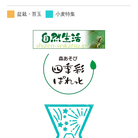
盆栽・苔玉
小麦特集