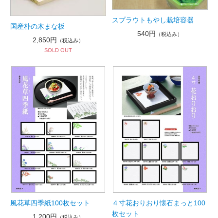
スプラウトもやし栽培容器
国産朴の木まな板
540円
（税込み）
2,850円
（税込み）
SOLD OUT
風花草四季紙100枚セット
４寸花おりおり懐石まっと100
枚セット
1,200円
（税込み）