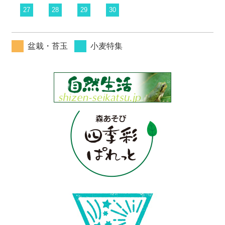
27
28
29
30
盆栽・苔玉
小麦特集