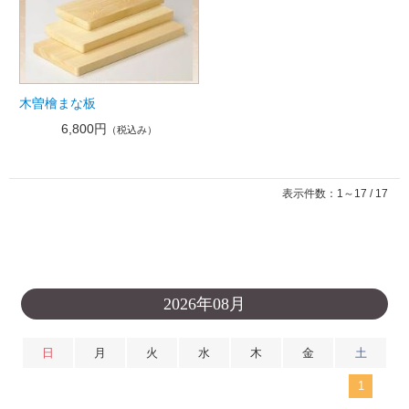
木曽檜まな板
6,800円
（税込み）
表示件数：1～17 / 17
2026年08月
日
月
火
水
木
金
土
1