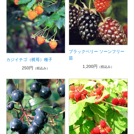
ブラックベリー ソーンフリー
苗
カジイチゴ（梶苺）種子
1,200円
（税込み）
250円
（税込み）