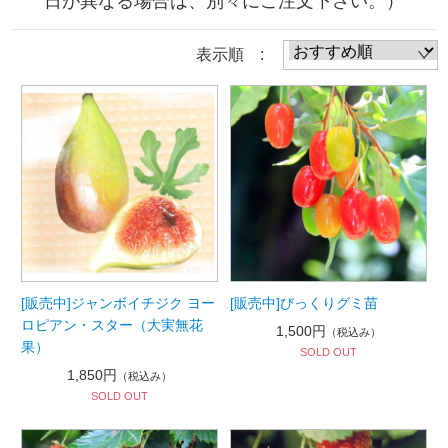
日が異なる場合は、別々にご注文下さい。）
表示順 :
[販売中]ジャンボイチジク ヨー
[販売中]びっくりグミ苗
ロピアン・スター（大実無花
1,500円
（税込み）
果）
SOLD OUT
1,850円
（税込み）
SOLD OUT