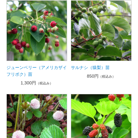
ジューンベリー（アメリカザイ
サルナシ（猿梨）苗
フリボク）苗
850円
（税込み）
1,300円
（税込み）