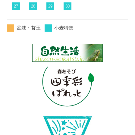
27
28
29
30
盆栽・苔玉
小麦特集