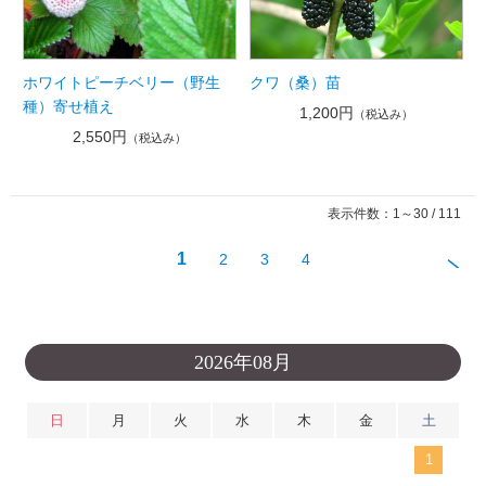
ホワイトピーチベリー（野生
クワ（桑）苗
種）寄せ植え
1,200円
（税込み）
2,550円
（税込み）
表示件数：1～30 / 111
1
2
3
4
2026年08月
日
月
火
水
木
金
土
1