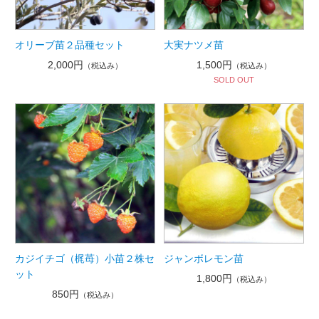
オリーブ苗２品種セット
大実ナツメ苗
2,000円
1,500円
（税込み）
（税込み）
SOLD OUT
カジイチゴ（梶苺）小苗２株セ
ジャンボレモン苗
ット
1,800円
（税込み）
850円
（税込み）