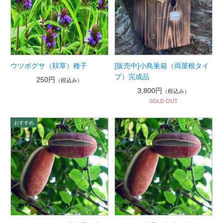
ウツボグサ（靫草）種子
[販売中]小鳥巣箱（両屋根タイ
プ）完成品
250円
（税込み）
3,800円
（税込み）
SOLD OUT