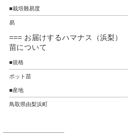
■栽培難易度
易
=== お届けするハマナス（浜梨）
苗について
■規格
ポット苗
■産地
鳥取県由梨浜町