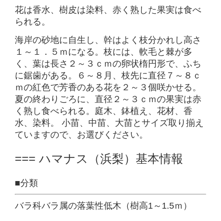
花は香水、樹皮は染料、赤く熟した果実は食べ
られる。
海岸の砂地に自生し、幹はよく枝分かれし高さ
１～１．５ｍになる。枝には、軟毛と棘が多
く、葉は長さ２～３ｃｍの卵状楕円形で、ふち
に鋸歯がある。６～８月、枝先に直径７～８ｃ
ｍの紅色で芳香のある花を２～３個咲かせる。
夏の終わりごろに、直径２～３ｃｍの果実は赤
く熟し食べられる。庭木、鉢植え、花材、香
水、染料。 小苗、中苗、大苗とサイズ取り揃え
ていますので、お選びください。
=== ハマナス（浜梨）基本情報
■分類
バラ科バラ属の落葉性低木（樹高1～1.5ｍ）