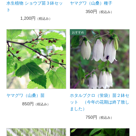
水生植物 ショウブ苗３鉢セッ
ヤマグワ（山桑）種子
ト
350円
（税込み）
1,200円
（税込み）
ヤマグワ（山桑）苗
ホタルブクロ（蛍袋）苗２鉢セ
ット （今年の花期は終了致し
850円
（税込み）
ました）
750円
（税込み）