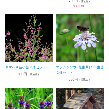
750円
（税込み）
SOLD OUT
ヤマハギ苗小苗２鉢セット
マツムシソウ (松虫草)１年生苗
２鉢セット
800円
（税込み）
850円
（税込み）