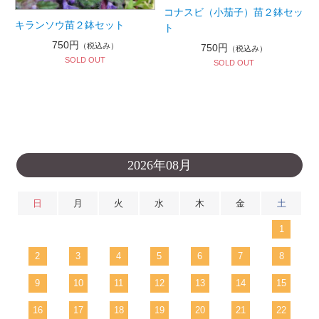
コナスビ（小茄子）苗２鉢セッ
キランソウ苗２鉢セット
ト
750円
（税込み）
750円
（税込み）
SOLD OUT
SOLD OUT
2026年08月
日
月
火
水
木
金
土
1
2
3
4
5
6
7
8
9
10
11
12
13
14
15
16
17
18
19
20
21
22