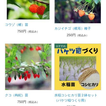
コウゾ（楮）苗
カジイチゴ（梶苺）種子
750円
（税込み）
250円
（税込み）
クコ（枸杞）苗
水稲コシヒカリ苗２鉢セット
（バケツ稲つくり用）
750円
（税込み）