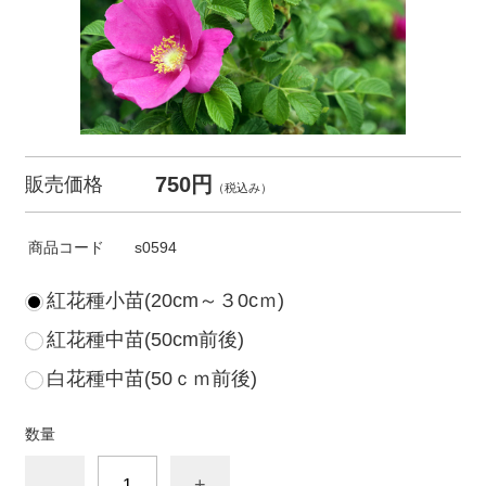
750円
販売価格
（税込み）
商品コード
s0594
紅花種小苗(20cm～３0cｍ)
紅花種中苗(50cm前後)
白花種中苗(50ｃｍ前後)
数量
-
+