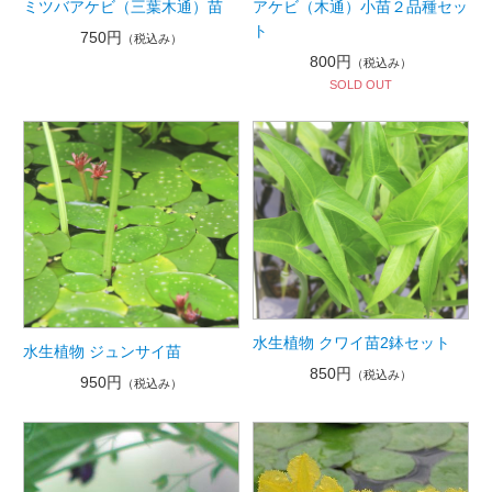
ミツバアケビ（三葉木通）苗
アケビ（木通）小苗２品種セッ
ト
750円
（税込み）
800円
（税込み）
SOLD OUT
水生植物 クワイ苗2鉢セット
水生植物 ジュンサイ苗
850円
（税込み）
950円
（税込み）