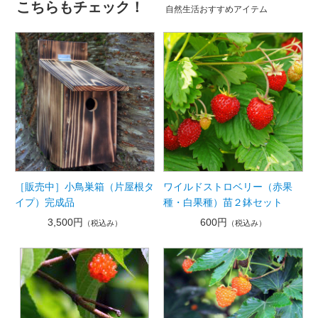
こちらもチェック！
自然生活おすすめアイテム
［販売中］小鳥巣箱（片屋根タ
ワイルドストロベリー（赤果
イプ）完成品
種・白果種）苗２鉢セット
3,500円
600円
（税込み）
（税込み）