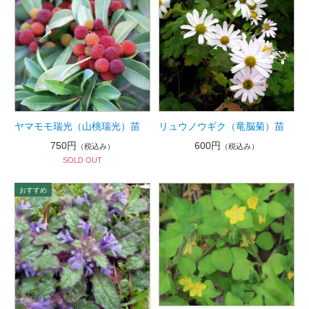
ヤマモモ瑞光（山桃瑞光）苗
リュウノウギク（竜脳菊）苗
750円
600円
（税込み）
（税込み）
SOLD OUT