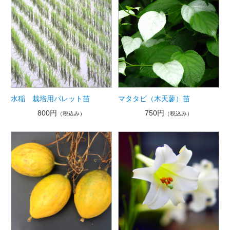
水稲 栽培用パレット苗
マタタビ（木天蓼）苗
800円
750円
（税込み）
（税込み）