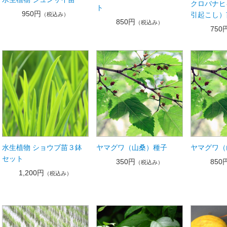
クロバナヒ
ト
950円
引起こし）
（税込み）
850円
（税込み）
750
水生植物 ショウブ苗３鉢
ヤマグワ（山桑）種子
ヤマグワ（
セット
350円
850
（税込み）
1,200円
（税込み）