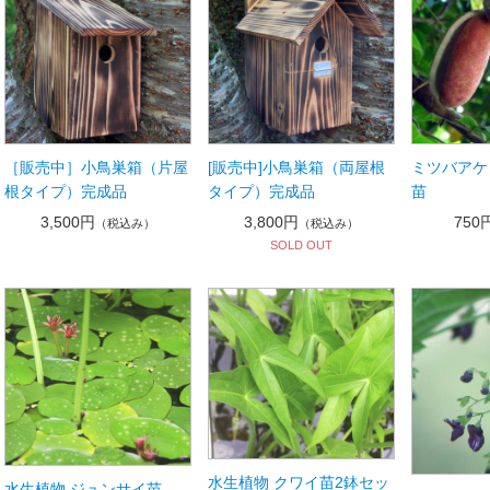
［販売中］小鳥巣箱（片屋
[販売中]小鳥巣箱（両屋根
ミツバアケ
根タイプ）完成品
タイプ）完成品
苗
3,500円
3,800円
750
（税込み）
（税込み）
SOLD OUT
水生植物 クワイ苗2鉢セッ
水生植物 ジュンサイ苗