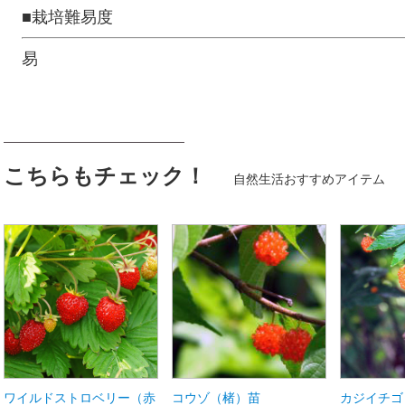
■栽培難易度
易
こちらもチェック！
自然生活おすすめアイテム
ワイルドストロベリー（赤
コウゾ（楮）苗
カジイチゴ