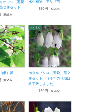
水生植物 アサザ苗
キオコシ（黒花
苗２鉢セット
750円
（税込み）
円
（税込み）
山桑）苗
ホタルブクロ（蛍袋）苗２
鉢セット （今年の花期は
円
（税込み）
終了致しました）
750円
（税込み）