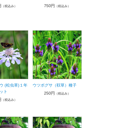
円
750円
（税込み）
（税込み）
ウ (松虫草)１年
ウツボグサ（靫草）種子
ット
250円
（税込み）
円
（税込み）