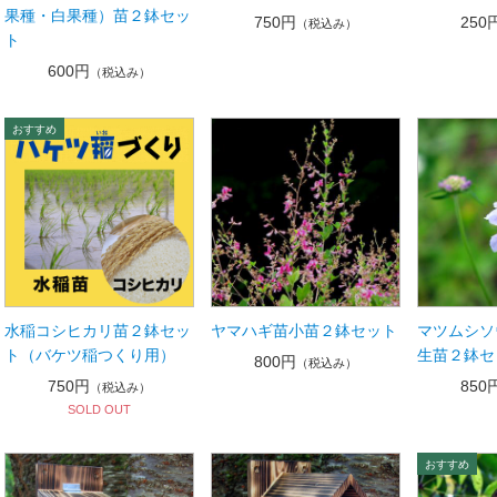
果種・白果種）苗２鉢セッ
750円
250
（税込み）
ト
600円
（税込み）
水稲コシヒカリ苗２鉢セッ
ヤマハギ苗小苗２鉢セット
マツムシソ
ト（バケツ稲つくり用）
生苗２鉢セ
800円
（税込み）
750円
850
（税込み）
SOLD OUT