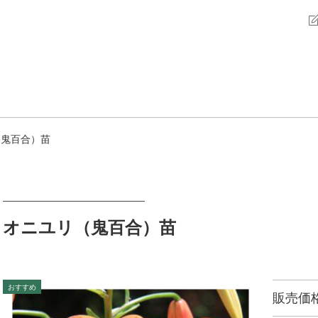
（鬼百合）苗
オニユリ（鬼百合）苗
販売価