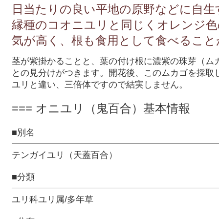
日当たりの良い平地の原野などに自生
縁種のコオニユリと同じくオレンジ色
気が高く、根も食用として食べること
茎が紫掛かることと、葉の付け根に濃紫の珠芽（ム
との見分けがつきます。開花後、このムカゴを採取
ユリと違い、三倍体ですので結実しません。
=== オニユリ（鬼百合）基本情報
■別名
テンガイユリ（天蓋百合）
■分類
ユリ科ユリ属/多年草