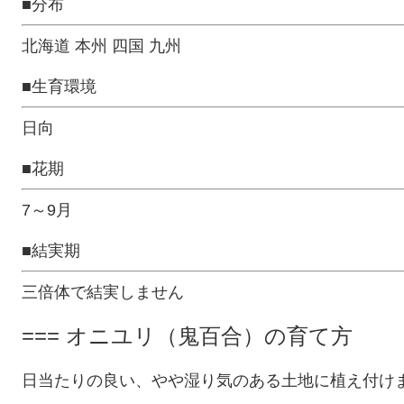
■分布
北海道 本州 四国 九州
■生育環境
日向
■花期
7～9月
■結実期
三倍体で結実しません
=== オニユリ（鬼百合）の育て方
日当たりの良い、やや湿り気のある土地に植え付け