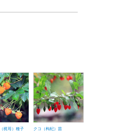
（梶苺）種子
クコ（枸杞）苗