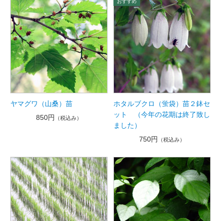
ヤマグワ（山桑）苗
ホタルブクロ（蛍袋）苗２鉢セ
ット （今年の花期は終了致し
850円
（税込み）
ました）
750円
（税込み）