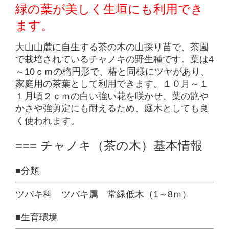
緑の葉が美しく生垣にも利用でき
ます。
大山山麓に自生する茶の木の山採り苗で、茶園
で栽培されているチャノキの野生種です。葉は4
～10ｃｍの楕円形で、椿と同様にツヤがあり、
家庭用の茶葉として利用できます。１０月～１
１月頃２ｃｍの白い強い花を咲かせ、葉の艶や
かさや強剪定にも耐えるため、庭木としても良
く使われます。
=== チャノキ（茶の木）基本情報
■分類
ツバキ科 ツバキ属 常緑低木（1～8ｍ）
■生育環境