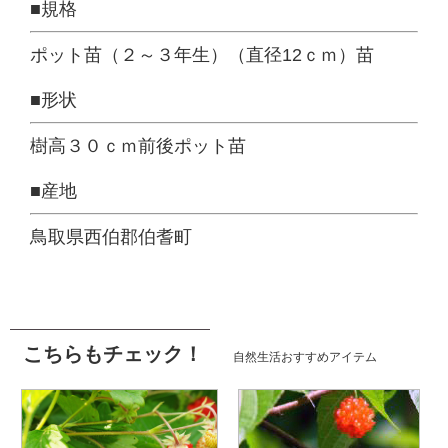
■規格
ポット苗（２～３年生）（直径12ｃｍ）苗
■形状
樹高３０ｃｍ前後ポット苗
■産地
鳥取県西伯郡伯耆町
こちらもチェック！
自然生活おすすめアイテム