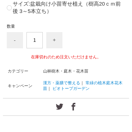
サイズ:盆栽向け小苗寄せ植え（樹高20ｃｍ前
後 3～5本立ち）
数量
-
+
在庫切れのため注文いただけません。
カテゴリー
山林樹木・庭木・花木苗
漢方・薬膳で整える
｜
常緑の植木庭木花木
キャンペーン
苗
｜
ビオトープガーデン