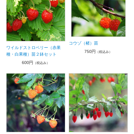
コウゾ（楮）苗
ワイルドストロベリー（赤果
750円
（税込み）
種・白果種）苗２鉢セット
600円
（税込み）