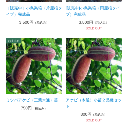
［販売中］小鳥巣箱（片屋根タ
[販売中]小鳥巣箱（両屋根タイ
イプ）完成品
プ）完成品
3,500円
3,800円
（税込み）
（税込み）
SOLD OUT
ミツバアケビ（三葉木通）苗
アケビ（木通）小苗２品種セッ
ト
750円
（税込み）
800円
（税込み）
SOLD OUT