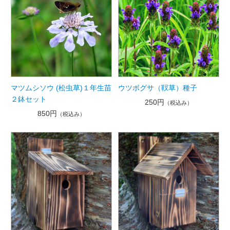
マツムシソウ (松虫草)１年生苗
ウツボグサ（靫草）種子
２鉢セット
250円
（税込み）
850円
（税込み）