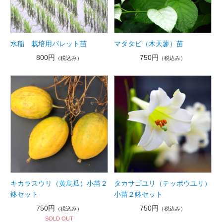
水稲 栽培用パレット苗
マタタビ（木天蓼）苗
800円
750円
（税込み）
（税込み）
キカラスウリ（黄烏瓜）小苗２
タカサゴユリ（テッポウユリ）
鉢セット
小苗２鉢セット
750円
750円
（税込み）
（税込み）
SOLD OUT