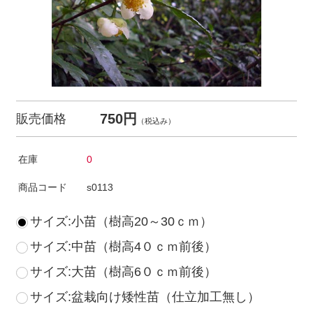
750円
販売価格
（税込み）
在庫
0
商品コード
s0113
サイズ:小苗（樹高20～30ｃｍ）
サイズ:中苗（樹高4０ｃｍ前後）
サイズ:大苗（樹高6０ｃｍ前後）
サイズ:盆栽向け矮性苗（仕立加工無し）