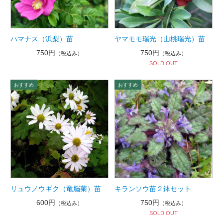
ハマナス（浜梨）苗
ヤマモモ瑞光（山桃瑞光）苗
750円
750円
（税込み）
（税込み）
SOLD OUT
リュウノウギク（竜脳菊）苗
キランソウ苗２鉢セット
600円
750円
（税込み）
（税込み）
SOLD OUT