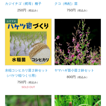
カジイチゴ（梶苺）種子
クコ（枸杞）苗
250円
750円
（税込み）
（税込み）
水稲コシヒカリ苗２鉢セット
ヤマハギ苗小苗２鉢セット
（バケツ稲つくり用）
800円
（税込み）
750円
（税込み）
SOLD OUT