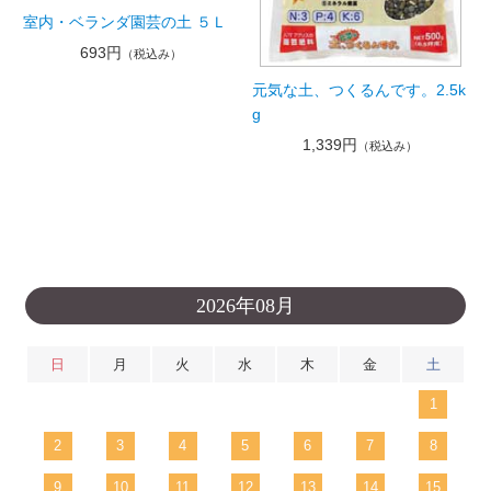
室内・ベランダ園芸の土 ５Ｌ
693円
（税込み）
元気な土、つくるんです。2.5k
g
1,339円
（税込み）
2026年08月
日
月
火
水
木
金
土
1
2
3
4
5
6
7
8
9
10
11
12
13
14
15