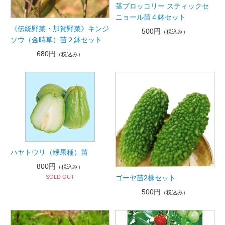
茎ブロッコリー スティックセ
ニョール苗４鉢セット
《伝統野菜・加賀野菜》キンジ
500円
（税込み）
ソウ（金時草）苗２鉢セット
680円
（税込み）
ハヤトウリ（緑果種）苗
800円
（税込み）
ゴーヤ苗2株セット
SOLD OUT
500円
（税込み）