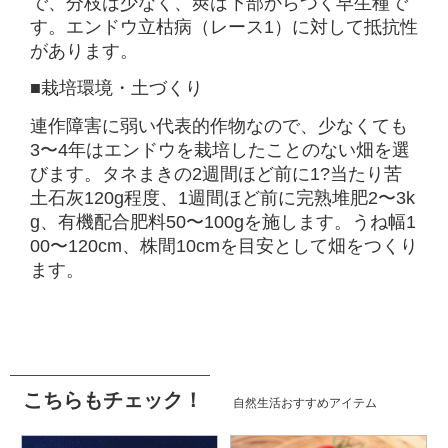
で、分枝は少なく、莢は下部からつく早生種で
す。エンドウ立枯病（レース1）に対して抵抗性
があります。
■栽培環境・土づくり
連作障害に弱い代表的作物なので、少なくても
3〜4年はエンドウを栽培したことのない畑を選
びます。タネまきの2週間ほど前に1?当たり苦
土石灰120g程度、1週間ほど前に完熟堆肥2〜3k
g、有機配合肥料50〜100gを施します。うね幅1
00〜120cm、株間10cmを目安として畑をつくり
ます。
こちらもチェック！
自然生活おすすめアイテム