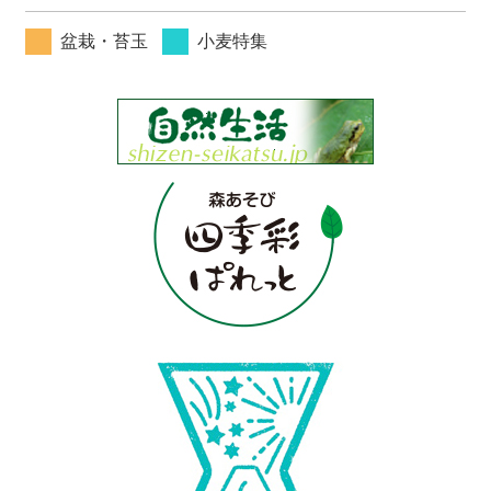
盆栽・苔玉
小麦特集