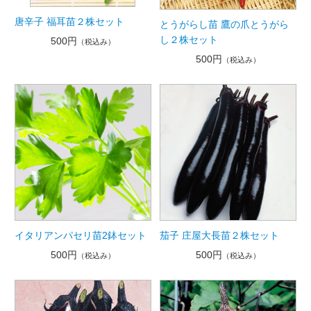
唐辛子 福耳苗２株セット
とうがらし苗 鷹の爪とうがら
し２株セット
500円
（税込み）
500円
（税込み）
イタリアンパセリ苗2鉢セット
茄子 庄屋大長苗２株セット
500円
500円
（税込み）
（税込み）