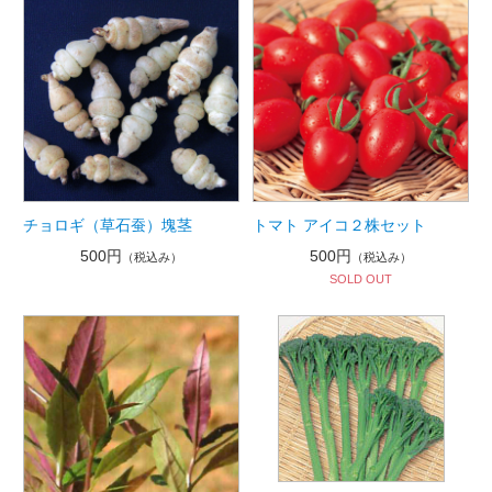
チョロギ（草石蚕）塊茎
トマト アイコ２株セット
500円
500円
（税込み）
（税込み）
SOLD OUT