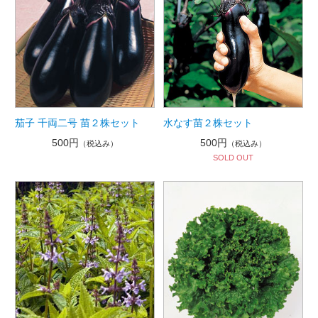
茄子 千両二号 苗２株セット
水なす苗２株セット
500円
500円
（税込み）
（税込み）
SOLD OUT