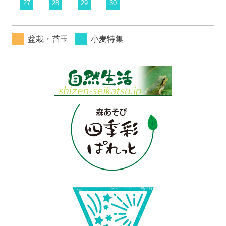
27
28
29
30
盆栽・苔玉
小麦特集