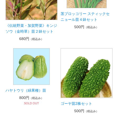
茎ブロッコリー スティックセ
ニョール苗４鉢セット
《伝統野菜・加賀野菜》キンジ
500円
（税込み）
ソウ（金時草）苗２鉢セット
680円
（税込み）
ハヤトウリ（緑果種）苗
800円
（税込み）
ゴーヤ苗2株セット
SOLD OUT
500円
（税込み）