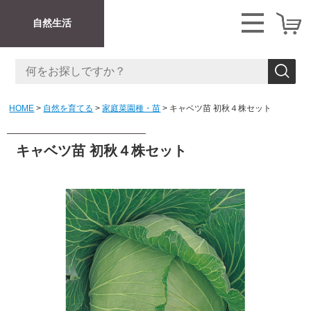
自然生活
HOME
自然を育てる
家庭菜園種・苗
キャベツ苗 初秋４株セット
キャベツ苗 初秋４株セット