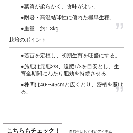
●葉質が柔らかく、食味がよい。
●耐暑・高温結球性に優れた極早生種。
●重量 約1.3kg
栽培のポイント
●若苗を定植し、初期生育を旺盛にする。
●施肥は元肥2/3、追肥1/3を目安とし、生
育全期間にわたり肥効を持続させる。
●株間は40〜45cmと広くとり、密植を避け
る。
こちらもチェック！
自然生活おすすめアイテム