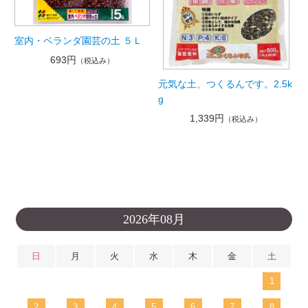
室内・ベランダ園芸の土 ５Ｌ
693円
（税込み）
元気な土、つくるんです。2.5k
g
1,339円
（税込み）
2026年08月
日
月
火
水
木
金
土
1
2
3
4
5
6
7
8