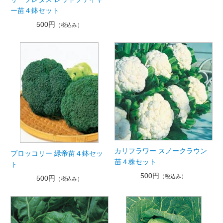
ー苗４鉢セット
500円
（税込み）
カリフラワー スノークラウン
ブロッコリー 緑帝苗４鉢セッ
苗４株セット
ト
500円
（税込み）
500円
（税込み）