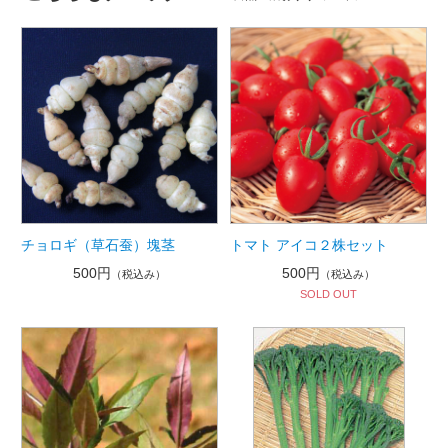
チョロギ（草石蚕）塊茎
トマト アイコ２株セット
500円
500円
（税込み）
（税込み）
SOLD OUT