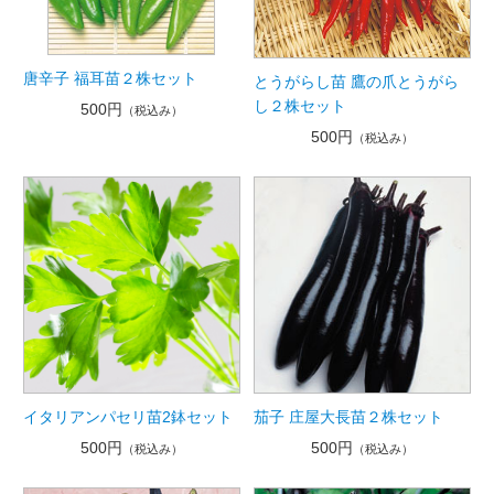
唐辛子 福耳苗２株セット
とうがらし苗 鷹の爪とうがら
し２株セット
500円
（税込み）
500円
（税込み）
イタリアンパセリ苗2鉢セット
茄子 庄屋大長苗２株セット
500円
500円
（税込み）
（税込み）