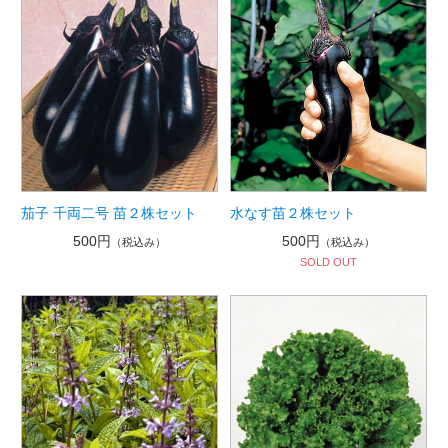
茄子 千両二号 苗２株セット
水なす苗２株セット
500円
500円
（税込み）
（税込み）
SOLD OUT