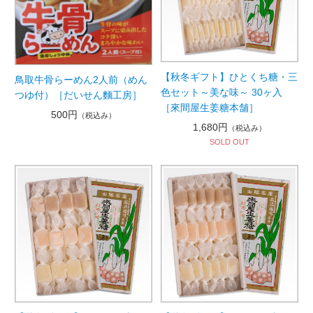
【秋冬ギフト】ひとくち糖・三
鳥取牛骨らーめん2人前（めん
色セット～美な味～ 30ヶ入
つゆ付）［だいせん麵工房］
［來間屋生姜糖本舗］
500円
（税込み）
1,680円
（税込み）
SOLD OUT