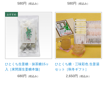
580円
580円
（税込み）
（税込み）
ひとくち生姜糖・抹茶糖15ヶ
ひとくち糖・三味彩色 生姜湯
入［來間屋生姜糖本舗］
セット［秋冬ギフト］
680円
2,650円
（税込み）
（税込み）