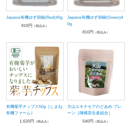
Japaice有機ゆず胡椒(Red)40g
Japaice有機ゆず胡椒(Green)4
0g
810円
（税込み）
810円
（税込み）
有機菊芋チップス50g［しまね
大山エキナセアのどあめ プレ
有機ファーム］
ーン［陣構茶生産組合］
1,620円
540円
（税込み）
（税込み）