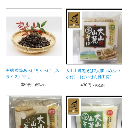
有機 乾燥あらげきくらげ（ス
大山山麓黒そば2人前（めんつ
ライス）12ｇ
ゆ付）［だいせん麺工房］
380円
430円
（税込み）
（税込み）