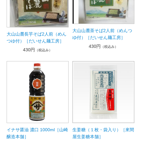
大山山麓茶そば2人前（めんつ
大山山麓長芋そば2人前（めん
ゆ付）［だいせん麺工房］
つゆ付）［だいせん麺工房］
430円
（税込み）
430円
（税込み）
イナサ醤油 濃口 1000ml［山崎
生姜糖（１枚・袋入り）［來間
醸造本舗］
屋生姜糖本舗］