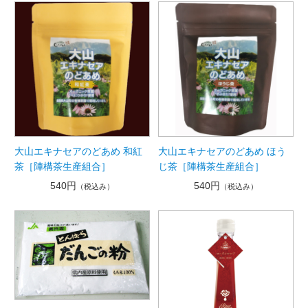
大山エキナセアのどあめ 和紅
大山エキナセアのどあめ ほう
茶［陣構茶生産組合］
じ茶［陣構茶生産組合］
540円
540円
（税込み）
（税込み）