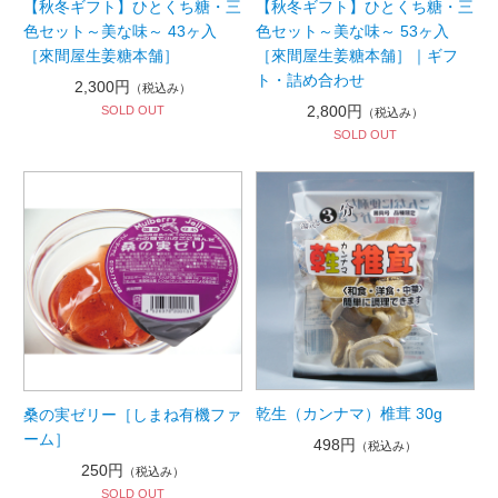
【秋冬ギフト】ひとくち糖・三
【秋冬ギフト】ひとくち糖・三
色セット～美な味～ 43ヶ入
色セット～美な味～ 53ヶ入
［來間屋生姜糖本舗］
［來間屋生姜糖本舗］｜ギフ
ト・詰め合わせ
2,300円
（税込み）
2,800円
SOLD OUT
（税込み）
SOLD OUT
乾生（カンナマ）椎茸 30g
桑の実ゼリー［しまね有機ファ
ーム］
498円
（税込み）
250円
（税込み）
SOLD OUT