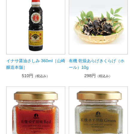
イナサ醤油さしみ 360ml［山崎
有機 乾燥あらげきくらげ（ホ
醸造本舗］
ール）10g
510円
298円
（税込み）
（税込み）