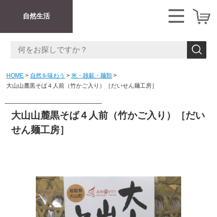
自然生活
HOME
自然を味わう
米・雑穀・麺類
大山山麓黒そば４人前（竹かご入り）［だいせん麺工房］
大山山麓黒そば４人前（竹かご入り）［だい
せん麺工房］