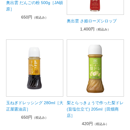
奥出雲 だんごの粉 500g［JA頓
原］
650円
（税込み）
奥出雲 さ姫ローズシロップ
1,400円
（税込み）
玉ねぎドレッシング 280ml［大
梨とらっきょうで作った梨ドレ
正屋醤油店］
(旨塩仕立て) 205ml［田畑商
店］
650円
（税込み）
420円
（税込み）