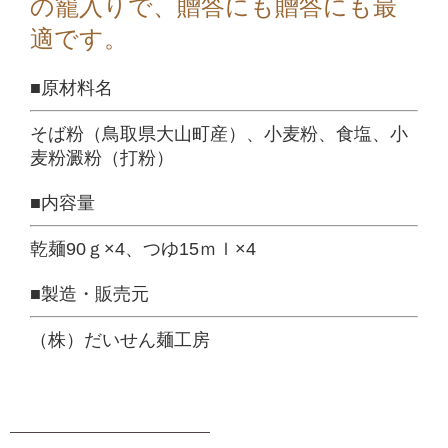
の籠入りで、贈答にも贈答にも最
適です。
■原材料名
そば粉（鳥取県大山町産）、小麦粉、食塩、小
麦粉澱粉（打粉）
■内容量
乾麺90ｇ×4、つゆ15ｍｌ×4
■製造・販売元
（株）だいせん麺工房