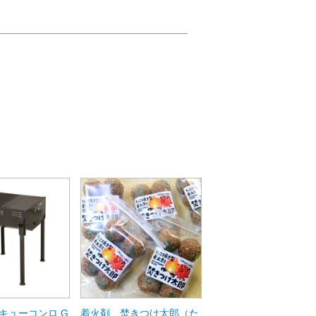
キューコンロ G
着火剤 焚きつけ太郎（た