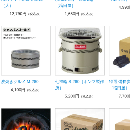
（大）
［増田屋］
4,99
12,790円
1,650円
（税込み）
（税込み）
炭焼きグルメ M-280
七福輪 S-260［ホンマ製作
特選 備長炭
所］
［増田屋］
4,100円
（税込み）
5,200円
7,70
（税込み）