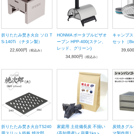
折りたたみ焚き火台 ソロ T
HONMA ポータブルピザオ
キャンプスト
S-140Ti （チタン製）
ーブン HPP-400(ステン、
セット［Bio
レッド、グリーン)
22,600円
39,60
（税込み）
34,800円
（税込み）
折りたたみ焚き火台TS240
家庭用 土佐備長炭 不揃い
炭焼きグルメ
用スリット鉄板 焼次郎
(高知県産)＜容量1kg＞
マ製作所］