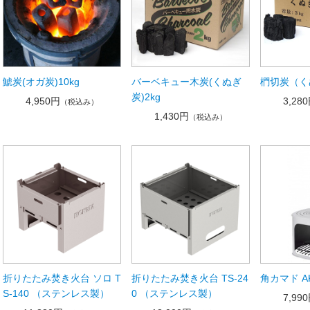
鯱炭(オガ炭)10kg
バーベキュー木炭(くぬぎ
椚切炭（く
炭)2kg
4,950円
3,28
（税込み）
1,430円
（税込み）
折りたたみ焚き火台 ソロ T
折りたたみ焚き火台 TS-24
角カマド AK
S-140 （ステンレス製）
0 （ステンレス製）
7,99