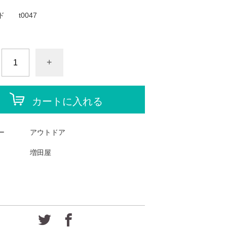
ド
t0047
+
カートに入れる
ー
アウトドア
増田屋