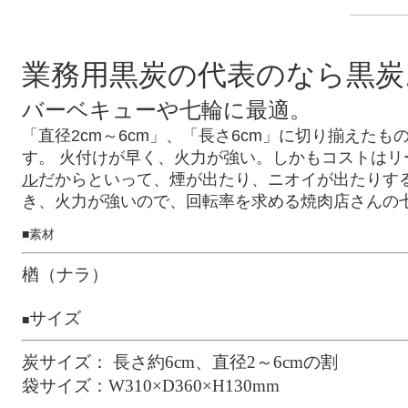
業務用黒炭の代表のなら黒炭
バーベキューや七輪に最適。
「直径2cm～6cm」、「長さ6cm」に切り揃えた
す。 火付けが早く、火力が強い。しかもコストはリ
ル
だからといって、煙が出たり、ニオイが出たりする
き、火力が強いので、回転率を求める焼肉店さんの
■素材
楢（ナラ）
サイズ
■
炭サイズ： 長さ約6cm、直径2～6cmの割
袋サイズ：W310×D360×H130mm