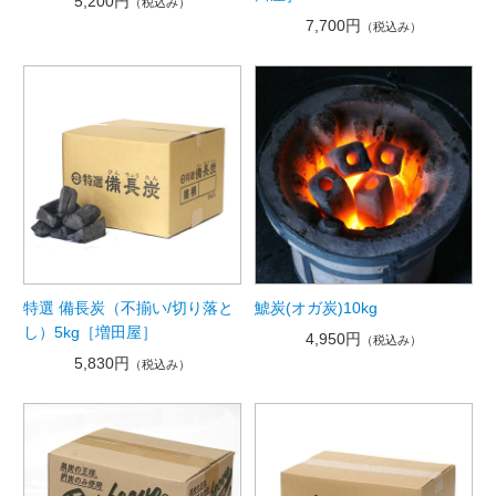
5,200円
（税込み）
7,700円
（税込み）
特選 備長炭（不揃い/切り落と
鯱炭(オガ炭)10kg
し）5kg［増田屋］
4,950円
（税込み）
5,830円
（税込み）