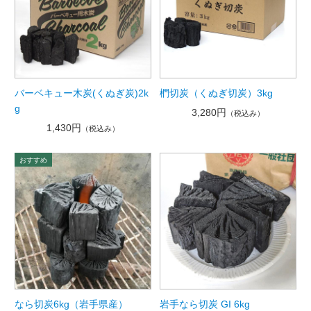
バーベキュー木炭(くぬぎ炭)2k
椚切炭（くぬぎ切炭）3kg
g
3,280円
（税込み）
1,430円
（税込み）
なら切炭6kg（岩手県産）
岩手なら切炭 GI 6kg