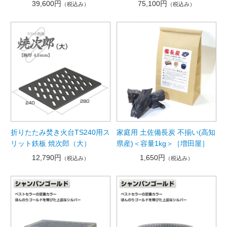
39,600円
75,100円
（税込み）
（税込み）
折りたたみ焚き火台TS240用ス
家庭用 土佐備長炭 不揃い(高知
リット鉄板 焼次郎（大）
県産)＜容量1kg＞［増田屋］
12,790円
1,650円
（税込み）
（税込み）