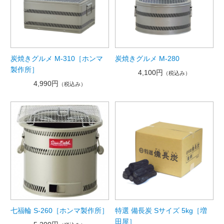
炭焼きグルメ M-310［ホンマ
炭焼きグルメ M-280
製作所］
4,100円
（税込み）
4,990円
（税込み）
七福輪 S-260［ホンマ製作所］
特選 備長炭 Sサイズ 5kg［増
田屋］