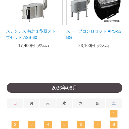
ステンレス 時計１型薪ストー
ストーブコンロセット APS-52
ブセット ASS-60
BG
17,400円
23,100円
（税込み）
（税込み）
2026年08月
日
月
火
水
木
金
土
1
2
3
4
5
6
7
8