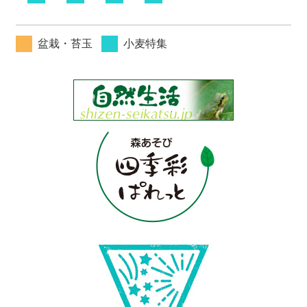
盆栽・苔玉
小麦特集