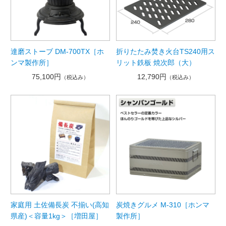
達磨ストーブ DM-700TX［ホ
折りたたみ焚き火台TS240用ス
ンマ製作所］
リット鉄板 焼次郎（大）
75,100円
12,790円
（税込み）
（税込み）
家庭用 土佐備長炭 不揃い(高知
炭焼きグルメ M-310［ホンマ
県産)＜容量1kg＞［増田屋］
製作所］