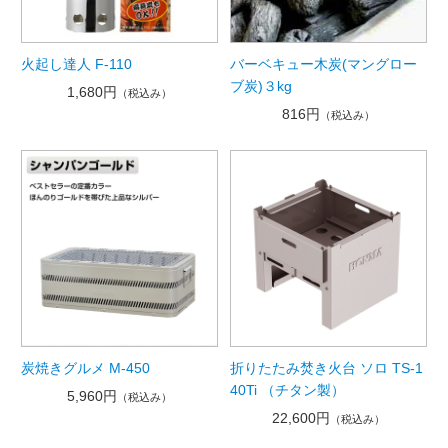
火起し達人 F-110
バーベキュー木炭(マングロー
ブ炭)３kg
1,680円
（税込み）
816円
（税込み）
炭焼きグルメ M-450
折りたたみ焚き火台 ソロ TS-1
40Ti （チタン製）
5,960円
（税込み）
22,600円
（税込み）