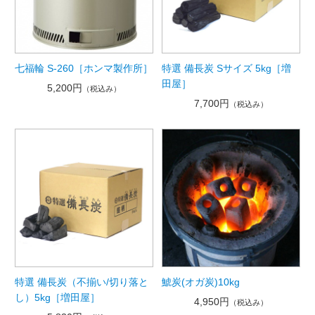
七福輪 S-260［ホンマ製作所］
特選 備長炭 Sサイズ 5kg［増
田屋］
5,200円
（税込み）
7,700円
（税込み）
特選 備長炭（不揃い/切り落と
鯱炭(オガ炭)10kg
し）5kg［増田屋］
4,950円
（税込み）