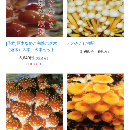
[予約]原木なめこ完熟ホダ木
えのきたけ種駒
（短木）３本～６本セット
1,960円
（税込み）
8,640円
（税込み）
SOLD OUT