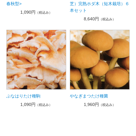
春秋型>
芝）完熟ホダ木（短木栽培）６
本セット
1,090円
（税込み）
8,640円
（税込み）
ぶなはりたけ種駒
やなぎまつたけ種菌
1,090円
1,960円
（税込み）
（税込み）