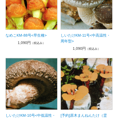
なめこKM-88号<早生種>
しいたけKM-11号<中高温性・
周年型>
1,090円
（税込み）
1,090円
（税込み）
しいたけKM-10号<中低温性・
[予約]原木まんねんたけ（霊