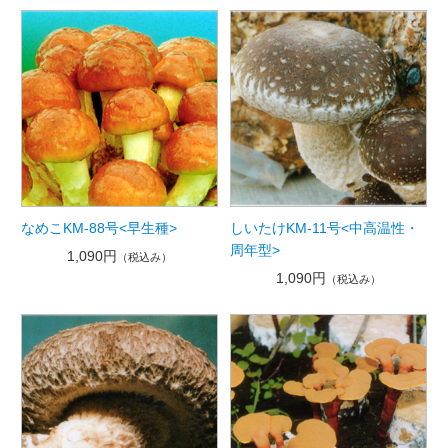
なめこKM-88号<早生種>
しいたけKM-11号<中高温性・
周年型>
1,090円
（税込み）
1,090円
（税込み）