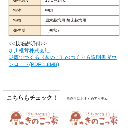
発生温度
13℃～24℃
特性
中肉
特徴
原木栽培用 菌床栽培用
発生期
（初秋）
<<栽培説明付>>
加川椎茸株式会社
◎庭でつくる《きのこ》のつくり方説明書ダウ
ンロード(PDF 1.8MB)
こちらもチェック！
自然生活おすすめアイテム