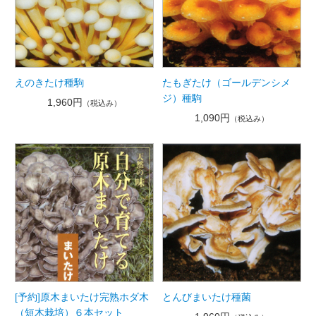
えのきたけ種駒
たもぎたけ（ゴールデンシメ
ジ）種駒
1,960円
（税込み）
1,090円
（税込み）
[予約]原木まいたけ完熟ホダ木
とんびまいたけ種菌
（短木栽培）６本セット