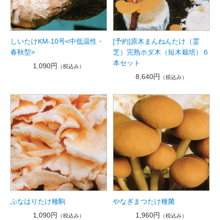
しいたけKM-10号<中低温性・
[予約]原木まんねんたけ（霊
春秋型>
芝）完熟ホダ木（短木栽培）６
本セット
1,090円
（税込み）
8,640円
（税込み）
ぶなはりたけ種駒
やなぎまつたけ種菌
1,090円
1,960円
（税込み）
（税込み）