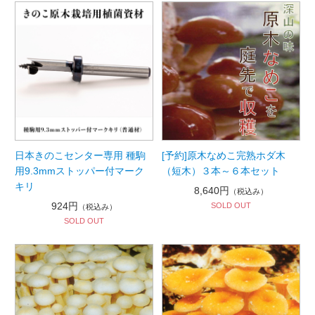
日本きのこセンター専用 種駒
[予約]原木なめこ完熟ホダ木
用9.3mmストッパー付マーク
（短木）３本～６本セット
キリ
8,640円
（税込み）
924円
SOLD OUT
（税込み）
SOLD OUT