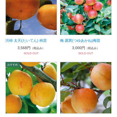
渋柿 太天(たいてん) 柿苗
梅 露茜(つゆあかね)梅苗
3,568円
3,000円
（税込み）
（税込み）
SOLD OUT
SOLD OUT