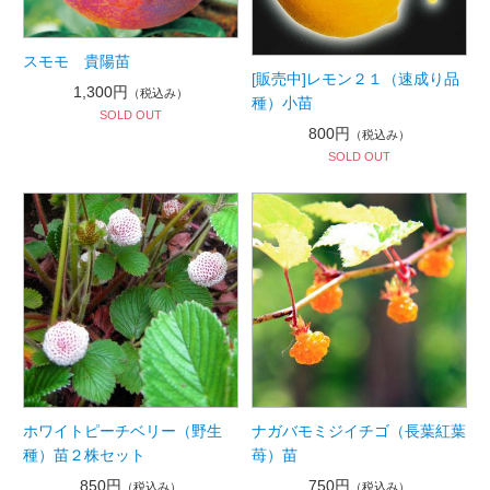
スモモ 貴陽苗
[販売中]レモン２１（速成り品
1,300円
（税込み）
種）小苗
SOLD OUT
800円
（税込み）
SOLD OUT
ホワイトピーチベリー（野生
ナガバモミジイチゴ（長葉紅葉
種）苗２株セット
苺）苗
850円
750円
（税込み）
（税込み）