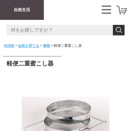
自然生活
HOME
自然を育てる
養蜂
軽便二重蜜こし器
軽便二重蜜こし器