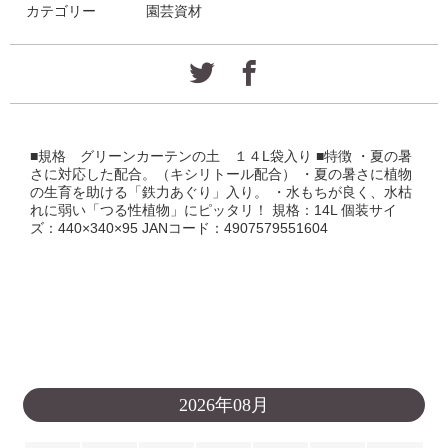
カテゴリー
園芸資材
■規格 グリーンカーテンの土 １４L袋入り ■特徴 ・夏の暑
さに対応した配合。（キシリトール配合） ・夏の暑さに植物
の生育を助ける「鉄力あぐり」入り。 ・水もちが良く、水枯
れに弱い「つる性植物」にピッタリ！ 規格：14L 個装サイ
ズ：440×340×95 JANコード：4907579551604
2026年08月