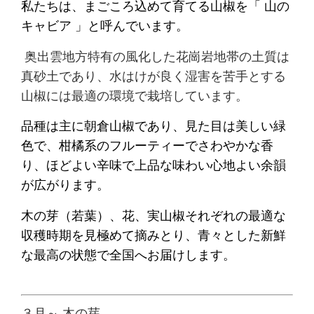
私たちは、まごころ込めて育てる山椒を「
山の
キャビア 」と呼んでいます。
奥出雲地方特有の風化した花崗岩地帯の土質は
真砂土であり、水はけが良く湿害を苦手とする
山椒には最適の環境で栽培しています。
品種は主に朝倉山椒であり、見た目は美しい緑
色で、柑橘系のフルーティーでさわやかな香
り、ほどよい辛味で上品な味わい心地よい余韻
が広がります。
木の芽（若葉）、花、実山椒それぞれの最適な
収穫時期を見極めて摘みとり、青々とした新鮮
な最高の状態で全国へ
お届けします。
３月～ 木の芽