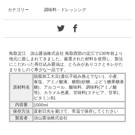
カテゴリー
調味料・ドレッシング
鳥取淀江 須山醤油株式会社 鳥取西部の淀江で130年前より
地元に親しまれてきました。厳選された材料を使用し、製法
にこだわった再仕込み醤油は、とろみがありコクとキレがた
まりをしのぐ希少な一品です。
脱脂加工大豆(遺伝子組み換えでない)、小麦、
食塩、アミノ酸液、糖類(砂糖、ぶどう糖果糖液
原材料名
糖)、アルコール、酸味料、調味料(アミノ酸
等)、カラメル色素、甘味料(ステビア、甘草)、
ビタミンB1
内容量
1000ml
保存方法
直射日光を避けて、常温で保存してください
製造者
須山醤油株式会社