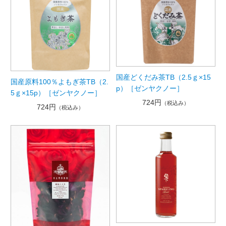
国産どくだみ茶TB（2.5ｇ×15
国産原料100％よもぎ茶TB（2.
p）［ゼンヤクノー］
5ｇ×15p）［ゼンヤクノー］
724円
（税込み）
724円
（税込み）