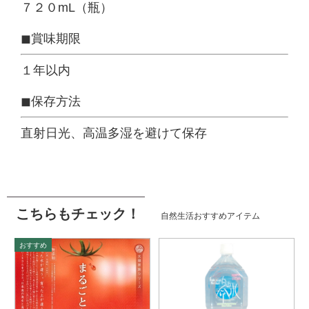
７２０mL（瓶）
◼︎賞味期限
１年以内
◼︎保存方法
直射日光、高温多湿を避けて保存
こちらもチェック！
自然生活おすすめアイテム