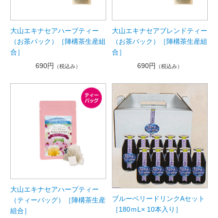
大山エキナセアハーブティー
大山エキナセアブレンドティー
（お茶パック）［陣構茶生産組
（お茶パック）［陣構茶生産組
合］
合］
690円
690円
（税込み）
（税込み）
大山エキナセアハーブティー
ブルーベリードリンクAセット
（ティーバッグ）［陣構茶生産
［180ｍL× 10本入り］
組合］