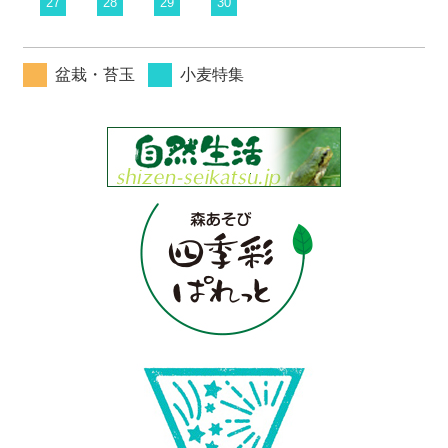
27
28
29
30
盆栽・苔玉
小麦特集