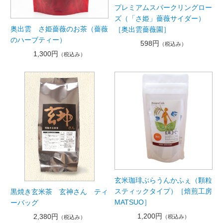
プレミアムスパークリングロー
ズ（「さ姫」薔薇サイダー）
奥出雲 さ姫薔薇のお茶（薔薇
［奥出雲薔薇園］
のハーブティー）
598円
（税込み）
1,300円
（税込み）
玄米珈琲ぶらうんかふぇ（顆粒
スティックタイプ）［焙煎工房
黒焼き玄米茶 玄神さん ティ
MATSUO］
ーバッグ
1,200円
2,380円
（税込み）
（税込み）