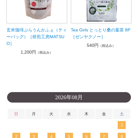
玄米珈琲ぶらうんかふぇ（ティ
Tea Girls とっとり桑の葉茶 8P
ーバッグ）［焙煎工房MATSU
［ゼンヤクノー］
O］
540円
（税込み）
1,200円
（税込み）
2026年08月
日
月
火
水
木
金
土
1
2
3
4
5
6
7
8