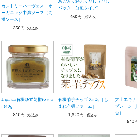
あご入り鰹ふりだし（だし
カントリーハーヴェストオ
パック・分包タイプ）
ーガニック中濃ソース［高
450円
（税込み）
橋ソース］
350円
（税込み）
Japaice有機ゆず胡椒(Gree
有機菊芋チップス50g［し
大山エキナ
n)40g
まね有機ファーム］
プレーン［
合］
810円
1,620円
（税込み）
（税込み）
540