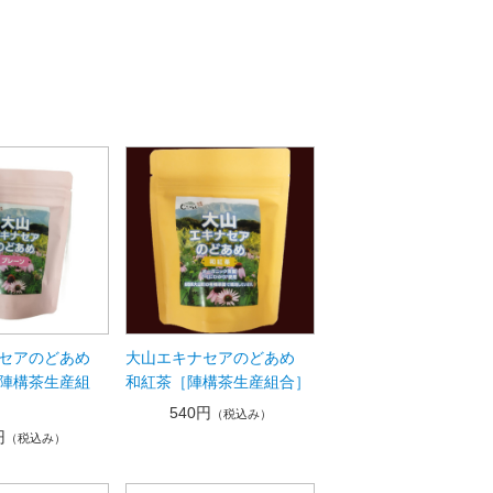
セアのどあめ
大山エキナセアのどあめ
陣構茶生産組
和紅茶［陣構茶生産組合］
540円
（税込み）
円
（税込み）