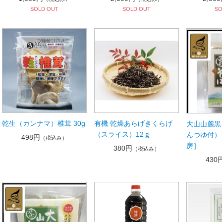
SOLD OUT
SOLD OUT
SO
乾生（カンナマ）椎茸 30g
有機 乾燥あらげきくらげ
大山山麓黒
（スライス）12ｇ
んつゆ付）
498円
（税込み）
房］
380円
（税込み）
430