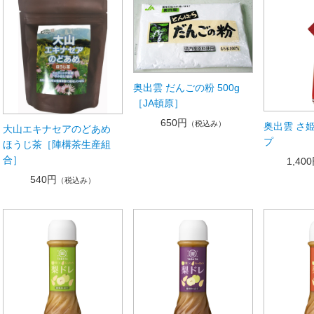
奥出雲 だんごの粉 500g
［JA頓原］
650円
（税込み）
奥出雲 さ
大山エキナセアのどあめ
プ
ほうじ茶［陣構茶生産組
合］
1,40
540円
（税込み）