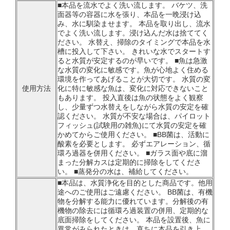
■本品を流水でよく洗い流します。 バケツ、洗
面器等の容器に水を張り、本品を一晩浸け込
み、水に馴染ませます。 本品を取り出し、流水
でよく洗い流します。浸け込んだ水は捨ててく
ださい。 水替え、掃除のタイミングで本品を水
槽に投入して下さい。 きれいな水でスタートす
ると水質が安定するのが早いです。 ■魚は急激
な水質の変化に敏感です。魚が心地よく住める
環境を作ってあげることが大切です。 水質の変
使用方法
化に特に敏感な魚は、変化に対応できないこと
もあります。 投入直後は魚の状態をよく観察
し、少量ずつ水替えをしながら水質の安定を確
認ください。 水質が不安な場合は、パイロット
フィッシュ(試験用の雑魚)にて水質の安定を確
かめてからご使用ください。 ■BB菌は、活動に
酸素を必要とします。 必ずエアレーション、循
環ろ過器を併用ください。 ■ガラス面や底に溜
まった分解カスは定期的に掃除をしてくださ
い。 ■蒸発分の水は、補給してください。
■本品は、水質浄化を目的とした商品です。他用
途へのご使用はご遠慮ください。 BB菌は、有機
物を分解する能力に優れています。分解後の有
機物の除去には循環ろ過装置の併用、定期的な
底面掃除をしてください。 本品を設置後、魚に
異常がみられたときは、直ちに本品を引き上