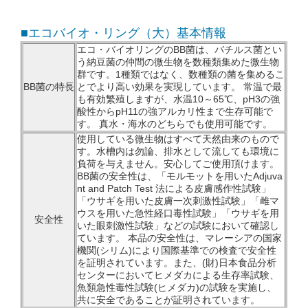
■エコバイオ・リング（大）基本情報
エコ・バイオリングのBB菌は、バチルス菌とい
う納豆菌の仲間の微生物を数種類集めた微生物
群です。1種類ではなく、数種類の菌を集めるこ
BB菌の特長
とでより高い効果を実現しています。 常温で最
も有効繁殖しますが、水温10～65℃、pH3の強
酸性からpH11の強アルカリ性まで生存可能で
す。 真水・海水のどちらでも使用可能です。
使用している微生物はすべて天然由来のもので
す。水槽内は勿論、排水として流しても環境に
負荷を与えません。安心してご使用頂けます。
BB菌の安全性は、「モルモットを用いたAdjuva
nt and Patch Test 法による皮膚感作性試験」
「ウサギを用いた皮膚一次刺激性試験」「雌マ
ウスを用いた急性経口毒性試験」「ウサギを用
安全性
いた眼刺激性試験」などの試験において確認し
ています。 本品の安全性は、マレーシアの国家
機関(シリム)により国際基準での検査で安全性
を証明されています。また、(財)日本食品分析
センターにおいてヒメダカによる生存率試験、
魚類急性毒性試験(ヒメダカ)の試験を実施し、
共に安全であることが証明されています。