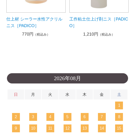
仕上材 シーラー水性アクリル
工作粘土仕上げ剤ニス［PADIC
ニス［PADICO］
O］
770円
1,210円
（税込み）
（税込み）
2026年08月
日
月
火
水
木
金
土
1
2
3
4
5
6
7
8
9
10
11
12
13
14
15