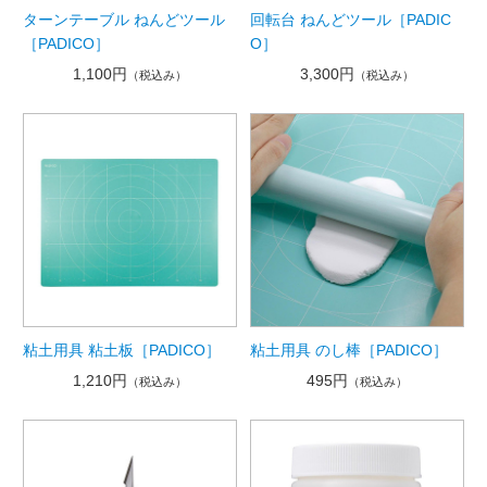
ターンテーブル ねんどツール
回転台 ねんどツール［PADIC
［PADICO］
O］
1,100円
3,300円
（税込み）
（税込み）
粘土用具 粘土板［PADICO］
粘土用具 のし棒［PADICO］
1,210円
495円
（税込み）
（税込み）