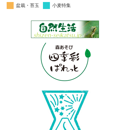
盆栽・苔玉
小麦特集