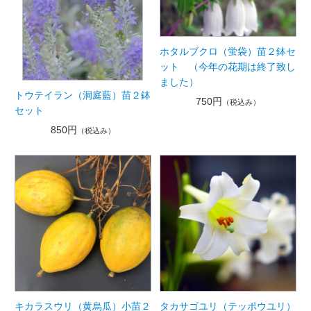
ホタルブクロ（蛍袋）苗２鉢セ
ット （今年の花期は終了致し
ました）
トウテイラン（洞庭藍）苗２鉢
750円
（税込み）
セット
850円
（税込み）
キカラスウリ（黄烏瓜）小苗２
タカサゴユリ（テッポウユリ）