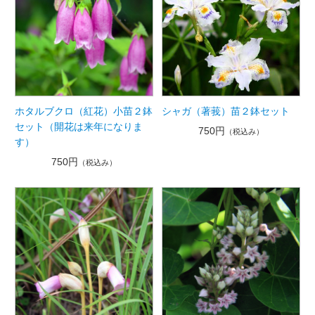
ホタルブクロ（紅花）小苗２鉢
シャガ（著莪）苗２鉢セット
セット（開花は来年になりま
750円
（税込み）
す）
750円
（税込み）