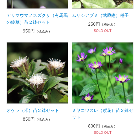
アリマウマノスズクサ（有馬馬
ムサシアブミ（武蔵鐙）種子
の鈴草）苗２鉢セット
250円
（税込み）
950円
SOLD OUT
（税込み）
オケラ（朮）苗２鉢セット
ミヤコワスレ（紫花）苗２鉢セ
ット
850円
（税込み）
800円
（税込み）
SOLD OUT