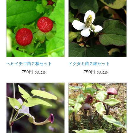
ヘビイチゴ苗２株セット
ドクダミ苗２鉢セット
750円
750円
（税込み）
（税込み）