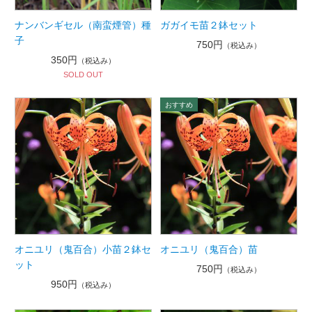
ナンバンギセル（南蛮煙管）種
ガガイモ苗２鉢セット
子
750円
（税込み）
350円
（税込み）
SOLD OUT
オニユリ（鬼百合）小苗２鉢セ
オニユリ（鬼百合）苗
ット
750円
（税込み）
950円
（税込み）