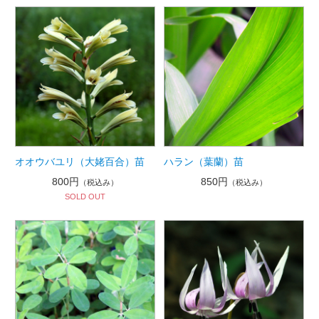
オオウバユリ（大姥百合）苗
ハラン（葉蘭）苗
800円
850円
（税込み）
（税込み）
SOLD OUT