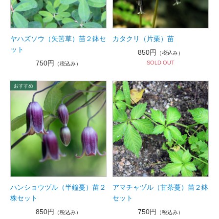
ヤハズソウ（矢筈草）苗２鉢セ
カタクリ（片栗）苗
ット
850円
（税込み）
750円
SOLD OUT
（税込み）
ハンショウヅル（半鐘蔓）苗２
アマチャヅル（甘茶蔓）苗２鉢
株セット
セット
850円
750円
（税込み）
（税込み）