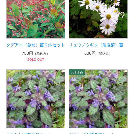
タデアイ（蓼藍）苗２鉢セット
リュウノウギク（竜脳菊）苗
750円
600円
（税込み）
（税込み）
SOLD OUT